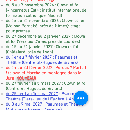
Grand Pré, près d'Annec
y)
du 5 au 7 novembre 2026 : Clown et foi
(«Incarnatus Est» : institut international de
formation catholique, Madrid)
du 16 au 21 novembre 2026 : Clown et foi
(Maison Barnabé, près de Nîmes
): stage
pour prêtres.
du 27 décembre au 2 janvier 2027 : Clown
et foi (Vers les Cîmes, près de Lourdes)
du 15 au 21 janvier 2027 : Clown et foi
(Châtelard, près de Lyon)
du 1er au 7 février 2027 : Psaumes et
Théâtre (Centre St-Hugues de Biviers)
du 14 au 20 février 2027 :
Perdus ? Parfait
! (clown et Marche en montagne dans le
Jura
:
NOUVEAU
)
du 27 février au 5 mars 2027 : Clown et foi
(Centre St-Hugues de Biviers)
du 25 avril au 1er mai 2027
: Psaumes et
Théâtre (Tiers-lieu de l’Esvière à Angers)
du 3 au 9 mai 2027 : Psaumes et Théâtre
(Abbaye de Bassac, Charente)
du 16 au
21
mai 2027 : Devenir
clown
,
devenir
humain
(Vanosc,
Ardèche
)
du 30 mai au 5 juin 2027 : Psaumes et