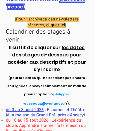
presse
)
Pour l'archivage des newsletters
(
récentes,
cliquer ici
)
Calendrier des stages à
venir
:
Il suffit de cliquer sur
les dates
des stages ci-dessous pour
accéder aux descriptifs et pour
s'y inscrire
(pour les dates qui ne seraient pas encore
soulignées, envoyer simplement un mail de
préinscription à
philippe-
rousseaux@wanadoo.f
r
).
du 3 au 8 août 2026
: Psaumes et Théâtre
(à la maison du Grand Pré, près d'Annecy)
du 10 au 15 août 2026
: L'expérience du
clown: Apprendre à aimer
(à la maison du