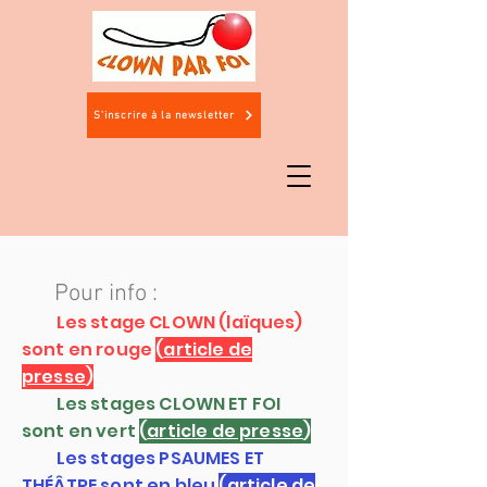
S'inscrire à la newsletter
Pour info :
Les stage CLOWN
(laïques)
sont en rouge
(
article de
presse
)
Les stages CLOWN ET FOI
sont en vert
(
article de presse
)
Les stages PSAUMES ET
THÉÂTRE sont en bleu
(
article de