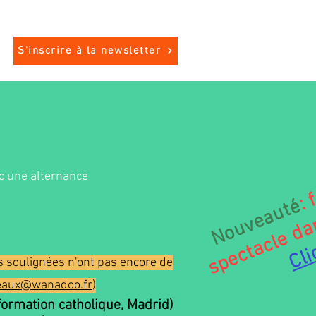
S'inscrire à la newsletter
ec une alternance
Nouveauté
Cli
as soulignées n'ont pas encore de
seaux@wanadoo.fr
)
 formation catholique, Madrid)