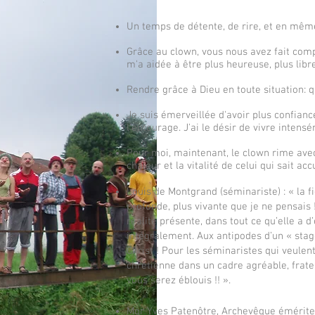
Un temps de détente, de rire, et en même
Grâce au clown, vous nous avez fait compr
m'a aidée à être plus heureuse, plus libre
Rendre grâce à Dieu en toute situation: q
Je suis émerveillée d'avoir plus confiance
l'entourage. J'ai le désir de vivre intens
Pour moi, maintenant, le clown rime avec
chaleur et la vitalité de celui qui sait accu
Louis de Montgrand (séminariste) : « la 
profonde, plus vivante que je ne pensais 
réalité présente, dans tout ce qu’elle a
intégralement. Aux antipodes d’un « stag
Christ ! Pour les séminaristes qui veulen
chrétienne dans un cadre agréable, fratern
vous serez éblouis !! ».
Mgr Yves Patenôtre, Archevêque émérite 