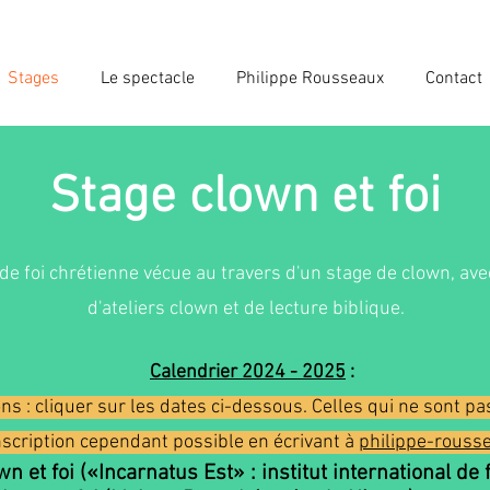
Stages
Le spectacle
Philippe Rousseaux
Contact
Stage clown et foi
de foi chrétienne vécue au travers d'un stage de clown, av
d'ateliers clown et de lecture biblique.
Calendrier 2024 - 2025
:
ns : cliquer sur les dates ci-dessous. Celles qui ne sont p
inscription cependant possible en écrivant à
philippe-rous
 et foi («Incarnatus Est» : institut international de