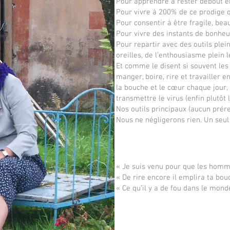
Pour apprendre à rester debout en
Pour vivre à 200% de ce prodige q
Pour consentir à être fragile, bea
Pour vivre des instants de bonheur,
Pour repartir avec des outils plei
oreilles, de l’enthousiasme plein 
Et comme le disent si souvent les
manger, boire, rire et travailler 
la bouche et le cœur chaque jour
transmettre le virus (enfin plutôt 
Nos outils principaux (aucun préreq
Nous ne négligerons rien. Un seul o
« Je suis venu pour que les hommes
« De rire encore il emplira ta bouc
« Ce qu’il y a de fou dans le mond