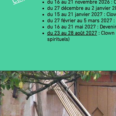
du 16 au 21 novembre 2026 : Cl
du 27 décembre au 2 janvier 20
du 15 au 21 janvier 2027 : Clow
du 27 février au 5 mars 2027 : 
du 16 au 21 mai 2027 : Deveni
du 23 au 28 août 2027
: Clown
spirituels)