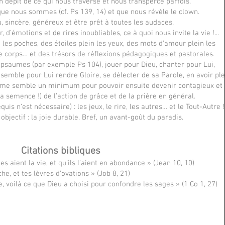
 dépit de ce qui nous traverse et nous transperce parfois.
ue nous sommes (cf. Ps 139, 14) et que nous révèle le clown.
u, sincère, généreux et être prêt à toutes les audaces.
 d’émotions et de rires inoubliables, ce à quoi nous invite la vie !...
n les poches, des étoiles plein les yeux, des mots d’amour plein les
le corps… et des trésors de réflexions pédagogiques et pastorales.
 psaumes (par exemple Ps 104), jouer pour Dieu, chanter pour Lui,
ensemble pour Lui rendre Gloire, se délecter de sa Parole, en avoir ple
, me semble un minimum pour pouvoir ensuite devenir contagieux et
la semence !) de l’action de grâce et de la prière en général.
uis n’est nécessaire) : les jeux, le rire, les autres… et le Tout-Autre !
bjectif : la joie durable. Bref, un avant-goût du paradis.
Citations bibliques
 aient la vie, et qu’ils l’aient en abondance » (Jean 10, 10)
he, et tes lèvres d’ovations » (Job 8, 21)
e, voilà ce que Dieu a choisi pour confondre les sages » (1 Co 1, 27)