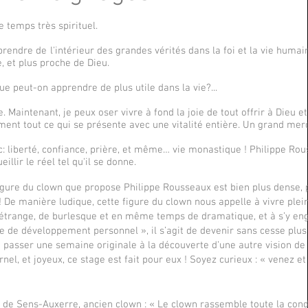
 temps très spirituel.
endre de l'intérieur des grandes vérités dans la foi et la vie humain
, et plus proche de Dieu.
ue peut-on apprendre de plus utile dans la vie?...
. Maintenant, je peux oser vivre à fond la joie de tout offrir à Dieu et
ément tout ce qui se présente avec une vitalité entière. Un grand merc
: liberté, confiance, prière, et même… vie monastique ! Philippe Rou
eillir le réel tel qu'il se donne.
figure du clown que propose Philippe Rousseaux est bien plus dense, 
! De manière ludique, cette figure du clown nous appelle à vivre ple
 d’étrange, de burlesque et en même temps de dramatique, et à s’y en
e de développement personnel », il s’agit de devenir sans cesse plus 
t passer une semaine originale à la découverte d’une autre vision de 
el, et joyeux, ce stage est fait pour eux ! Soyez curieux : « venez et 
de Sens-Auxerre, ancien clown : « Le clown rassemble toute la cond