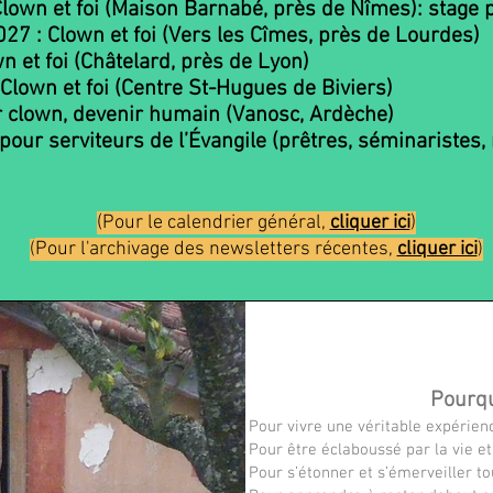
own et foi (Maison Barnabé, près de Nîmes): stage p
27 : Clown et foi (Vers les Cîmes, près de Lourdes)
n et foi (Châtelard, près de Lyon)
Clown et foi (Centre St-Hugues de Biviers)
r clown, devenir humain (Vanosc, Ardèche)
pour serviteurs de l’Évangile
(prêtres, séminaristes,
(Pour le calendrier général,
cliquer ici
)
Pour l'archivage des newsletters récentes,
cliquer ici
(
)
Pourqu
Pour vivre une véritable expérienc
Pour être éclaboussé par la vie et 
Pour s’étonner et s’émerveiller to